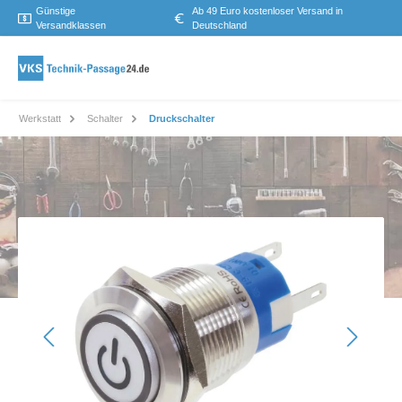
Günstige
Ab 49 Euro kostenloser Versand in
Versandklassen
Deutschland
Werkstatt
Schalter
Druckschalter