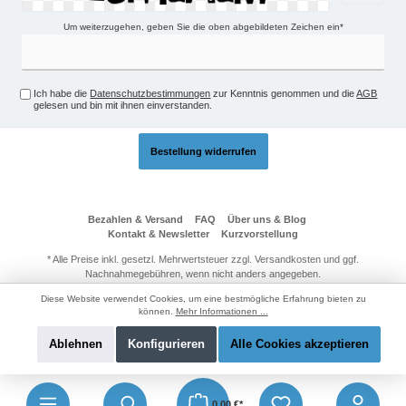
Um weiterzugehen, geben Sie die oben abgebildeten Zeichen ein*
Ich habe die
Datenschutzbestimmungen
zur Kenntnis genommen und die
AGB
gelesen und bin mit ihnen einverstanden.
Bestellung widerrufen
Bezahlen & Versand
FAQ
Über uns & Blog
Kontakt & Newsletter
Kurzvorstellung
* Alle Preise inkl. gesetzl. Mehrwertsteuer zzgl.
Versandkosten
und ggf.
Nachnahmegebühren, wenn nicht anders angegeben.
© 2026 Technik-Passage24 - Alle Rechte vorbehalten. Theme by
Diese Website verwendet Cookies, um eine bestmögliche Erfahrung bieten zu
ThemeWare®
können.
Mehr Informationen ...
Ablehnen
Konfigurieren
Alle Cookies akzeptieren
0,00 €*