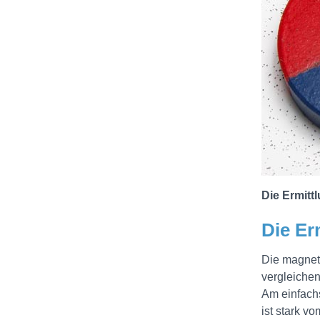
Die Ermitt
Die Er
Die magneti
vergleichen
Am einfachs
ist stark v