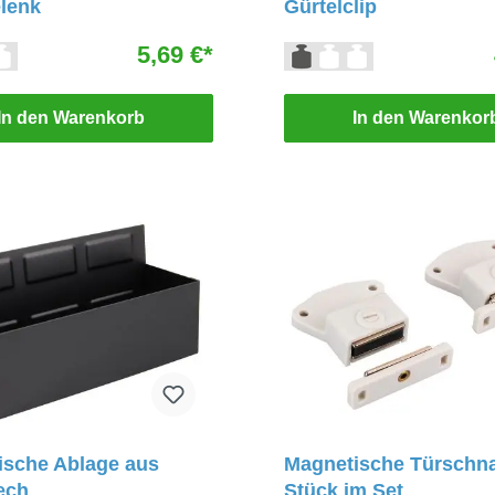
lenk
Gürtelclip
5,69 €*
In den Warenkorb
In den Warenkor
ische Ablage aus
Magnetische Türschna
ech
Stück im Set