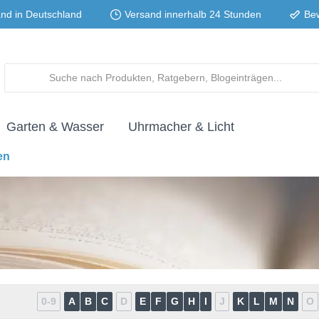
and in Deutschland
Versand innerhalb 24 Stunden
Be
Garten & Wasser
Uhrmacher & Licht
en
0-9
A
B
C
D
E
F
G
H
I
J
K
L
M
N
O