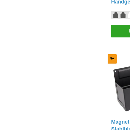
Handge
%
Magnet
Stahlbl