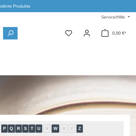
währte Produkte
Service/Hilfe
0,00 €*
P
Q
R
S
T
U
V
W
X
Y
Z