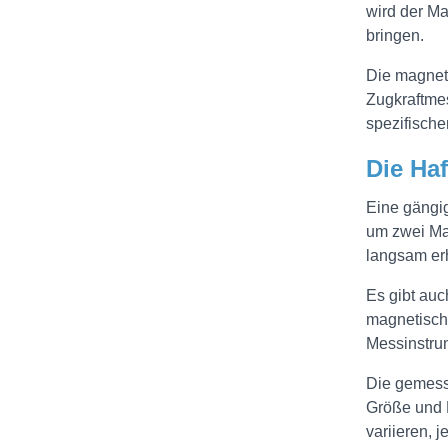
wird der Ma
bringen.
Die magneti
Zugkraftme
spezifisch
Die Ha
Eine gängig
um zwei Mag
langsam erh
Es gibt auc
magnetisch
Messinstru
Die gemesse
Größe und 
variieren, 