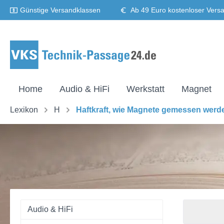
Günstige Versandklassen
Ab 49 Euro kostenloser Vers
Home
Audio & HiFi
Werkstatt
Magnet
Lexikon
H
Haftkraft, wie Magnete gemessen werd
Audio & HiFi