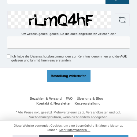
Adresse*
Um weiterzugehen, geben Sie die oben abgebildeten Zeichen ein*
Ich habe die
Datenschutzbestimmungen
zur Kenntnis genommen und die
AGB
gelesen und bin mit ihnen einverstanden.
Bestellung widerrufen
Bezahlen & Versand
FAQ
Über uns & Blog
Kontakt & Newsletter
Kurzvorstellung
* Alle Preise inkl. gesetzl. Mehrwertsteuer zzgl.
Versandkosten
und ggf.
Nachnahmegebühren, wenn nicht anders angegeben.
© 2026 Technik-Passage24 - Alle Rechte vorbehalten. Theme by
Diese Website verwendet Cookies, um eine bestmögliche Erfahrung bieten zu
ThemeWare®
können.
Mehr Informationen ...