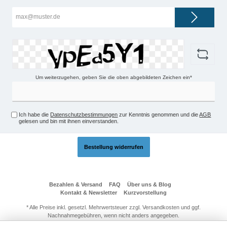
E-
Mail-
Adresse*
Um weiterzugehen, geben Sie die oben abgebildeten Zeichen ein*
Ich habe die
Datenschutzbestimmungen
zur Kenntnis genommen und die
AGB
gelesen und bin mit ihnen einverstanden.
Bestellung widerrufen
Bezahlen & Versand
FAQ
Über uns & Blog
Kontakt & Newsletter
Kurzvorstellung
* Alle Preise inkl. gesetzl. Mehrwertsteuer zzgl.
Versandkosten
und ggf.
Nachnahmegebühren, wenn nicht anders angegeben.
© 2026 Technik-Passage24 - Alle Rechte vorbehalten. Theme by