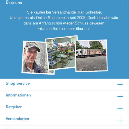
Über uns
Sie kaufen bei Versandhandel Karl Schreiber.
Uns gibt es als Online-Shop bereits seit 2008. Doch beinahe wäre
ganz am Anfang schon wieder Schluss gewesen.
Erfahren Sie
hier
mehr über uns.
Shop Service
Informationen
Ratgeber
Versandarten