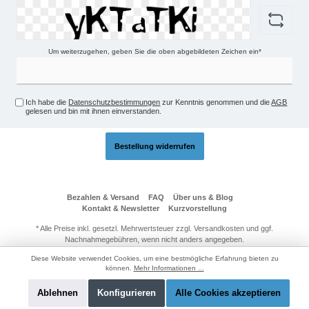
Um weiterzugehen, geben Sie die oben abgebildeten Zeichen ein*
Ich habe die
Datenschutzbestimmungen
zur Kenntnis genommen und die
AGB
gelesen und bin mit ihnen einverstanden.
Bestellung widerrufen
Bezahlen & Versand
FAQ
Über uns & Blog
Kontakt & Newsletter
Kurzvorstellung
* Alle Preise inkl. gesetzl. Mehrwertsteuer zzgl.
Versandkosten
und ggf.
Nachnahmegebühren, wenn nicht anders angegeben.
© 2026 Technik-Passage24 - Alle Rechte vorbehalten. Theme by
Diese Website verwendet Cookies, um eine bestmögliche Erfahrung bieten zu
ThemeWare®
können.
Mehr Informationen ...
Ablehnen
Konfigurieren
Alle Cookies akzeptieren