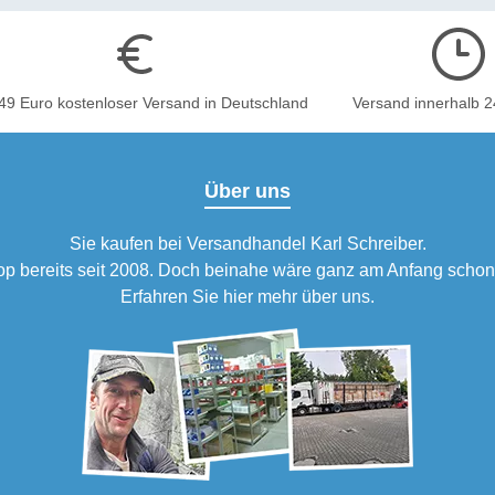
49 Euro kostenloser Versand in Deutschland
Versand innerhalb 
Über uns
Sie kaufen bei Versandhandel Karl Schreiber.
hop bereits seit 2008. Doch beinahe wäre ganz am Anfang scho
Erfahren Sie
hier
mehr über uns.