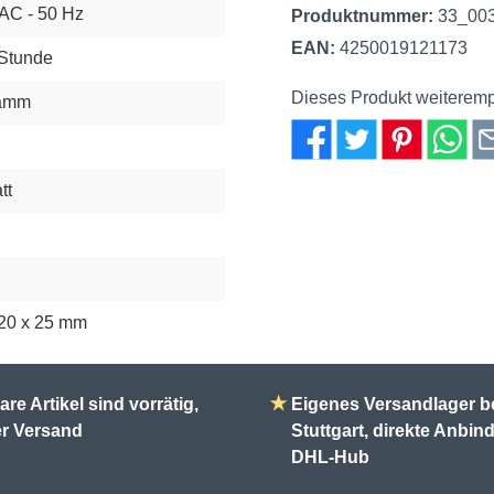
 AC - 50 Hz
Produktnummer:
33_00
EAN:
4250019121173
 Stunde
Dieses Produkt weiteremp
ramm
tt
120 x 25 mm
are Artikel sind vorrätig,
★
Eigenes Versandlager b
er Versand
Stuttgart, direkte Anbi
DHL-Hub