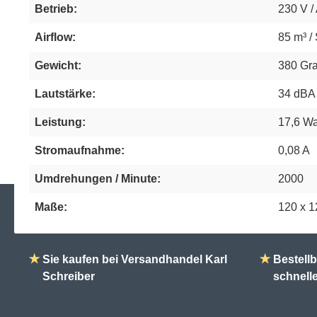
Betrieb:
230 V /
Airflow:
85 m³ /
Gewicht:
380 G
Lautstärke:
34 dBA
Leistung:
17,6 Wa
Stromaufnahme:
0,08 A
Umdrehungen / Minute:
2000
Maße:
120 x 
★
Sie kaufen bei Versandhandel Karl
★
Bestellb
Schreiber
schnell