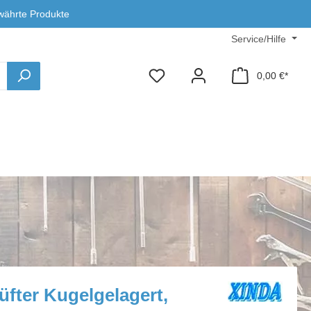
währte Produkte
Service/Hilfe
0,00 €*
üfter Kugelgelagert,