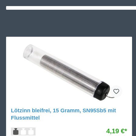
Lötzinn bleifrei, 15 Gramm, SN95Sb5 mit
Flussmittel
4,19 €*