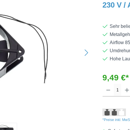
230 V /
Sehr belie
Metallgeh
Airflow 8
Umdrehun
Hohe Lauf
9,49 €*
*Preise inkl. MwS