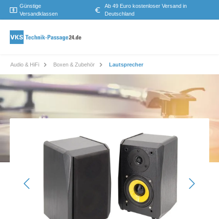
Günstige
Ab 49 Euro kostenloser Versand in
Versandklassen
Deutschland
Audio & HiFi
Boxen & Zubehör
Lautsprecher