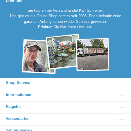
Über uns
Sie kaufen bei Versandhandel Karl Schreiber.
Uns gibt es als Online-Shop bereits seit 2008. Doch beinahe wäre
ganz am Anfang schon wieder Schluss gewesen.
Erfahren Sie
hier
mehr über uns.
Shop Service
Informationen
Ratgeber
Versandarten
Zahlungsarten