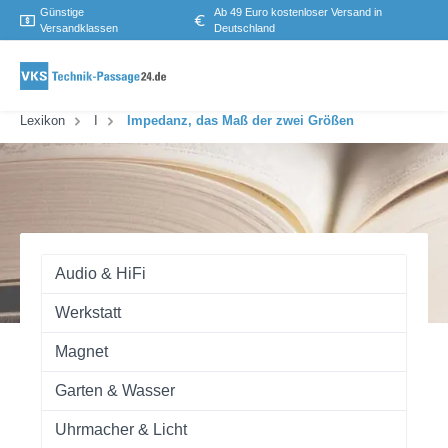
Günstige
Ab 49 Euro kostenloser Versand in
Versandklassen
Deutschland
Lexikon
I
Impedanz, das Maß der zwei Größen
Audio & HiFi
Werkstatt
Magnet
Garten & Wasser
Uhrmacher & Licht