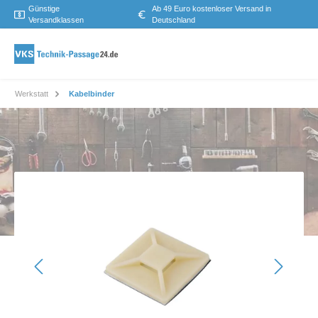
Günstige
Ab 49 Euro kostenloser Versand in
Versandklassen
Deutschland
Werkstatt
Kabelbinder