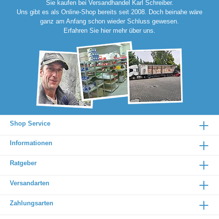
Sie kaufen bei Versandhandel Karl Schreiber.
Uns gibt es als Online-Shop bereits seit 2008. Doch beinahe wäre
ganz am Anfang schon wieder Schluss gewesen.
Erfahren Sie
hier
mehr über uns.
Shop Service
Informationen
Ratgeber
Versandarten
Zahlungsarten