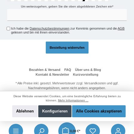
Um weiterzugehen, geben Sie die oben abgebildeten Zeichen ein*
Ich habe die
Datenschutzbestimmungen
zur Kenntnis genommen und die
AGB
gelesen und bin mit ihnen einverstanden.
Bestellung widerrufen
Bezahlen & Versand
FAQ
Über uns & Blog
Kontakt & Newsletter
Kurzvorstellung
* Alle Preise inkl. gesetzl. Mehrwertsteuer zzgl.
Versandkosten
und ggf.
Nachnahmegebühren, wenn nicht anders angegeben.
© 2026 Technik-Passage24 - Alle Rechte vorbehalten. Theme by
Diese Website verwendet Cookies, um eine bestmögliche Erfahrung bieten zu
ThemeWare®
können.
Mehr Informationen ...
Ablehnen
Konfigurieren
Alle Cookies akzeptieren
0,00 €*