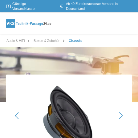
Günstige
Ab 49 Euro kostenloser Versand in
Versandklassen
Deutschland
Audio & HiFi
Boxen & Zubehör
Chassis