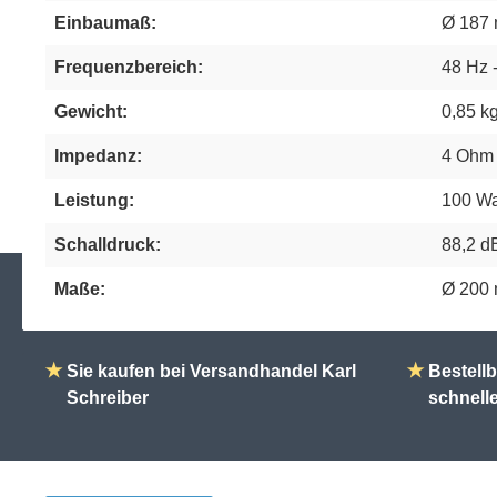
Einbaumaß:
Ø 187
Frequenzbereich:
48 Hz 
Gewicht:
0,85 k
Impedanz:
4 Ohm
Leistung:
100 Wa
Schalldruck:
88,2 d
Maße:
Ø 200
★
Sie kaufen bei Versandhandel Karl
★
Bestellb
Schreiber
schnell