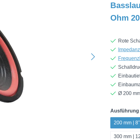
Basslau
Ohm 2
Rote Scha
Impedanz
Frequenz
Schalldru
Einbautie
Einbaum
Ø 200 mm
Ausführung
200 mm | 8
300 mm | 1