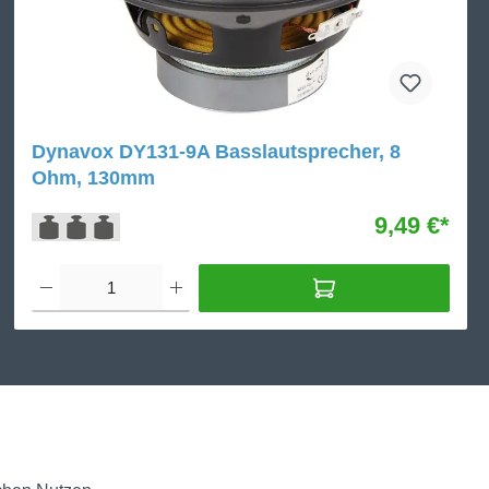
Dynavox DY131-9A Basslautsprecher, 8
Ohm, 130mm
9,49 €*