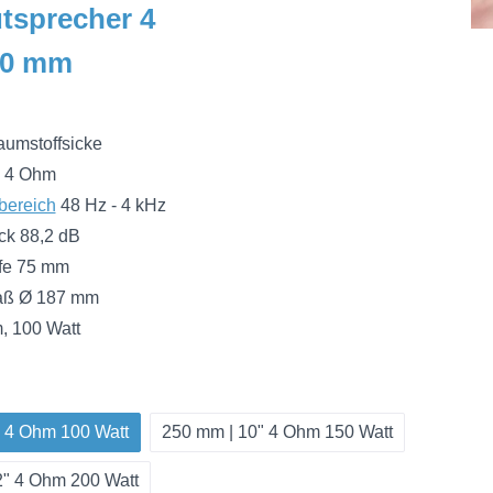
tsprecher 4
00 mm
umstoffsicke
4 Ohm
bereich
48 Hz - 4 kHz
ck 88,2 dB
fe 75 mm
aß Ø 187 mm
, 100 Watt
" 4 Ohm 100 Watt
250 mm | 10" 4 Ohm 150 Watt
2" 4 Ohm 200 Watt