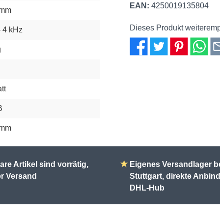
EAN:
4250019135804
 mm
Dieses Produkt weiteremp
- 4 kHz
g
tt
B
 mm
are Artikel sind vorrätig,
★
Eigenes Versandlager b
er Versand
Stuttgart, direkte Anbi
DHL-Hub