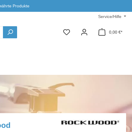
währte Produkte
Service/Hilfe
0,00 €*
ood