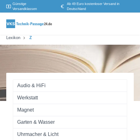
Günstige
Ab 49 Euro kostenloser Versand in
Versandklassen
Deutschland
Lexikon
Z
Audio & HiFi
Werkstatt
Magnet
Garten & Wasser
Uhrmacher & Licht