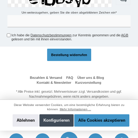
Um weiterzugehen, geben Sie die oben abgebildeten Zeichen ein*
Ich habe die
Datenschutzbestimmungen
zur Kenntnis genommen und die
AGB
gelesen und bin mit ihnen einverstanden.
Bestellung widerrufen
Bezahlen & Versand
FAQ
Über uns & Blog
Kontakt & Newsletter
Kurzvorstellung
* Alle Preise inkl. gesetzl. Mehrwertsteuer zzgl.
Versandkosten
und ggf.
Nachnahmegebühren, wenn nicht anders angegeben.
© 2026 Technik-Passage24 - Alle Rechte vorbehalten. Theme by
Diese Website verwendet Cookies, um eine bestmögliche Erfahrung bieten zu
ThemeWare®
können.
Mehr Informationen ...
Ablehnen
Konfigurieren
Alle Cookies akzeptieren